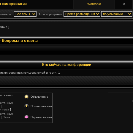
я саморазвития
Worksale
0
 темы за:
Поле сортировки
 5626 ]
»
Вопросы и ответы
Кто сейчас на конференции
истрированных пользователей и гости: 1
читанных
Объявление
й
читанных
 [
Прилепленная
 тема ]
читанных
 [ Тема
Перенесённая