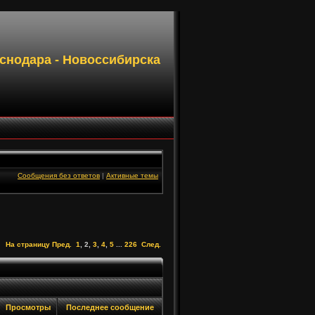
аснодара - Новоссибирска
Сообщения без ответов
|
Активные темы
На страницу
Пред.
1
,
2
,
3
,
4
,
5
...
226
След.
Просмотры
Последнее сообщение