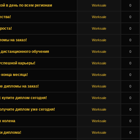
ой в день по всем регионам
Worksale
0
ества!
Worksale
0
роста!
Worksale
0
ломы на заказ!
Worksale
0
 дистанционного обучения
Worksale
0
спешной карьеры!
Worksale
0
 конца месяца!
Worksale
0
е дипломы на заказ!
Worksale
0
: купите диплом сегодня!
Worksale
0
получите диплом уже сегодня!
Worksale
0
х колена
Worksale
0
ки диплома!
Worksale
0