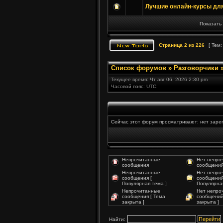
Лучшие онлайн-курсы дл
Показать
Страница
2
из
226
[ Тем:
Список форумов
»
Разговорчики
Текущее время: Чт авг 06, 2026 2:30 pm
Часовой пояс: UTC
Сейчас этот форум просматривают: нет зарег
Непрочитанные
Нет непро
сообщения
сообщени
Непрочитанные
Нет непро
сообщения [
сообщений
Популярная тема ]
Популярная
Непрочитанные
Нет непро
сообщения [ Тема
сообщений
закрыта ]
закрыта ]
Найти: