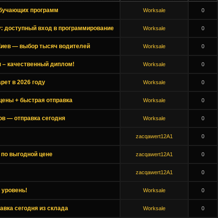
бучающих программ
Worksale
0
у: доступный вход в программирование
Worksale
0
иев — выбор тысяч водителей
Worksale
0
 – качественный диплом!
Worksale
0
рет в 2026 году
Worksale
0
цены + быстрая отправка
Worksale
0
ов — отправка сегодня
Worksale
0
zacqawert12A1
0
по выгодной цене
zacqawert12A1
0
zacqawert12A1
0
 уровень!
Worksale
0
равка сегодня из склада
Worksale
0