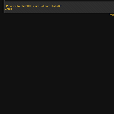
Powered by
phpBB
® Forum Software © phpBB
Group
Рус