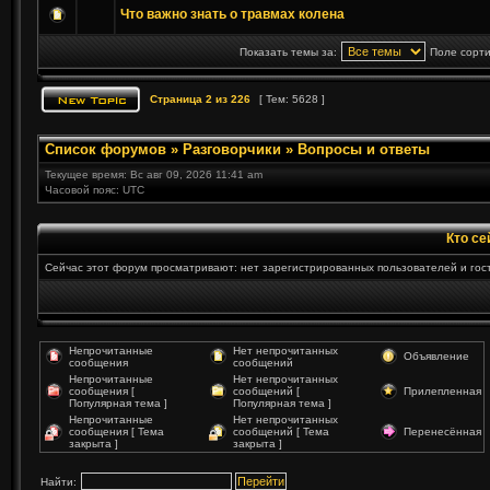
Что важно знать о травмах колена
Показать темы за:
Поле сорт
Страница
2
из
226
[ Тем: 5628 ]
Список форумов
»
Разговорчики
»
Вопросы и ответы
Текущее время: Вс авг 09, 2026 11:41 am
Часовой пояс: UTC
Кто се
Сейчас этот форум просматривают: нет зарегистрированных пользователей и гост
Непрочитанные
Нет непрочитанных
Объявление
сообщения
сообщений
Непрочитанные
Нет непрочитанных
сообщения [
сообщений [
Прилепленная
Популярная тема ]
Популярная тема ]
Непрочитанные
Нет непрочитанных
сообщения [ Тема
сообщений [ Тема
Перенесённая
закрыта ]
закрыта ]
Найти: