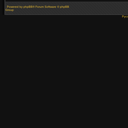
Powered by
phpBB
® Forum Software © phpBB
Group
Рус