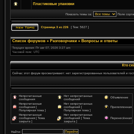
Пластиковые упаковки
Показать темы за:
Поле сорт
Страница
3
из
226
[ Тем: 5627 ]
Список форумов
»
Разговорчики
»
Вопросы и ответы
Текущее время: Пт авг 07, 2026 3:27 am
Часовой пояс: UTC
Кто се
Сейчас этот форум просматривают: нет зарегистрированных пользователей и гост
Непрочитанные
Нет непрочитанных
Объявление
сообщения
сообщений
Непрочитанные
Нет непрочитанных
сообщения [
сообщений [
Прилепленная
Популярная тема ]
Популярная тема ]
Непрочитанные
Нет непрочитанных
сообщения [ Тема
сообщений [ Тема
Перенесённая
закрыта ]
закрыта ]
Найти: