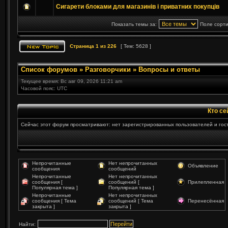
Сигарети блоками для магазинів і приватних покупців
Показать темы за:
Поле сорт
Страница
1
из
226
[ Тем: 5628 ]
Список форумов
»
Разговорчики
»
Вопросы и ответы
Текущее время: Вс авг 09, 2026 11:21 am
Часовой пояс: UTC
Кто се
Сейчас этот форум просматривают: нет зарегистрированных пользователей и гост
Непрочитанные
Нет непрочитанных
Объявление
сообщения
сообщений
Непрочитанные
Нет непрочитанных
сообщения [
сообщений [
Прилепленная
Популярная тема ]
Популярная тема ]
Непрочитанные
Нет непрочитанных
сообщения [ Тема
сообщений [ Тема
Перенесённая
закрыта ]
закрыта ]
Найти: