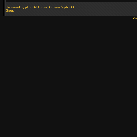
Powered by
phpBB
® Forum Software © phpBB
Group
Рус