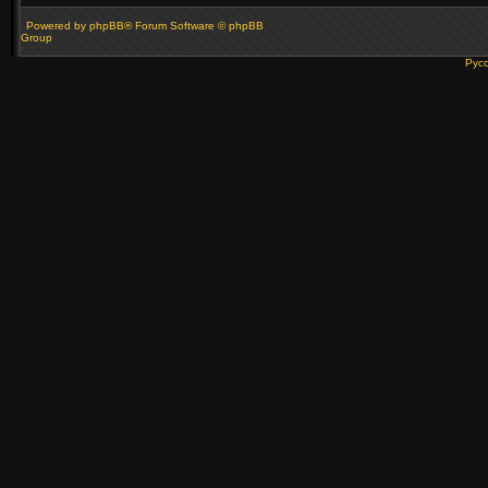
Powered by
phpBB
® Forum Software © phpBB
Group
Рус