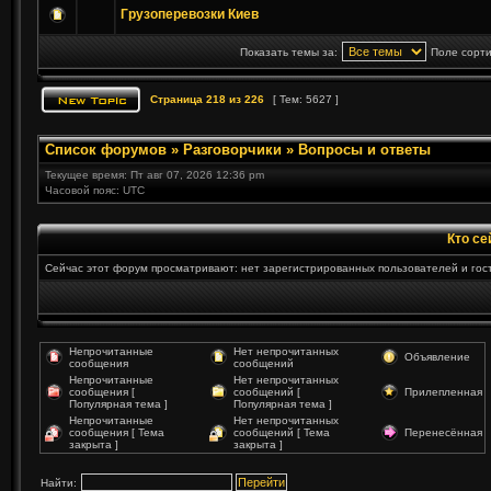
Грузоперевозки Киев
Показать темы за:
Поле сорт
Страница
218
из
226
[ Тем: 5627 ]
Список форумов
»
Разговорчики
»
Вопросы и ответы
Текущее время: Пт авг 07, 2026 12:36 pm
Часовой пояс: UTC
Кто се
Сейчас этот форум просматривают: нет зарегистрированных пользователей и гост
Непрочитанные
Нет непрочитанных
Объявление
сообщения
сообщений
Непрочитанные
Нет непрочитанных
сообщения [
сообщений [
Прилепленная
Популярная тема ]
Популярная тема ]
Непрочитанные
Нет непрочитанных
сообщения [ Тема
сообщений [ Тема
Перенесённая
закрыта ]
закрыта ]
Найти: